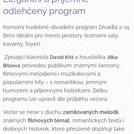
odlehčený program
Komorní hudebně-divadelní program Divadla 2-15
Brno ideální pro menší prostory (komorní sály,
kavárny, foyer).
Zpívající klavírista
a houslistka
David Kříž
Jitka
provedou publikum známými šansony,
Břízová
filmovými melodiemi i muzikálovými a
populárními hity – s romantikou, jemným
humorem a příjemnými historkami. Délku
programu lze upravit dle průběhu večera.
Večer se nese v duchu
zamilovaných
melodií
,
známých
filmových témat
, romantických textů i
drobných historek, které přirozeně doplňují také