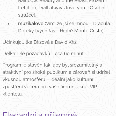
Rainbow, Beauty and the Beast, Frozen -
Let it go, I will always love you - Osobní
strážce),
muzikálové
(Vím, že jsi se mnou - Dracula,
Doteky tvých řas - Hrabě Monte Cristo).
Účinkují: Jitka Břízová a David Kříž
Délka: Dle požadavků - cca 60 minut
Program je stavěn tak, aby byl srozumitelný a
atraktivní pro široké publikum a zároveň si udržel
vkusnou atmosféru – ideální jako kulturní
zpestření večera pro vaše firemní akce, VIP
klientelu.
Elegantní a příjemně