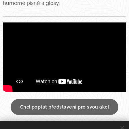
humorné písně a glosy.
Chci poptat představení pro svou akci
STÁHNOUT Nabídku programu Laskohraní.pdf