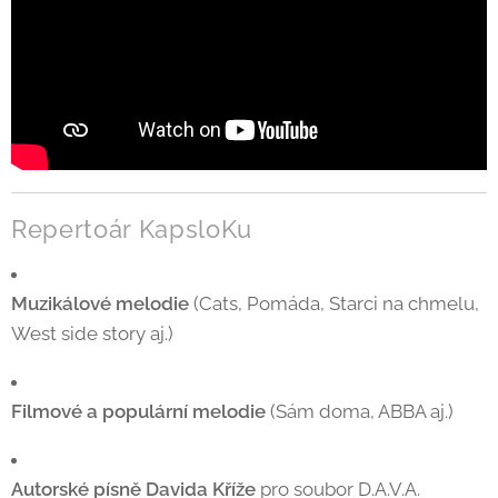
Repertoár KapsloKu
Muzikálové melodie
(Cats, Pomáda, Starci na chmelu,
West side story aj.)
Filmové a populární melodie
(Sám doma, ABBA aj.)
Autorské písně Davida Kříže
pro soubor D.A.V.A.