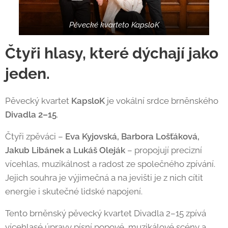
Pěvecké kvarteto KapsloK
Čtyři hlasy, které dýchají jako
jeden.
Pěvecký kvartet
KapsloK
je vokální srdce brněnského
Divadla 2–15
.
Čtyři zpěváci –
Eva Kyjovská, Barbora Lošťáková,
Jakub Libánek a Lukáš Oleják
– propojují precizní
vícehlas, muzikálnost a radost ze společného zpívání.
Jejich souhra je výjimečná a na jevišti je z nich cítit
energie i skutečné lidské napojení.
Tento brněnský pěvecký kvartet Divadla 2–15 zpívá
vícehlasé úpravy písní popové, muzikálové scény a