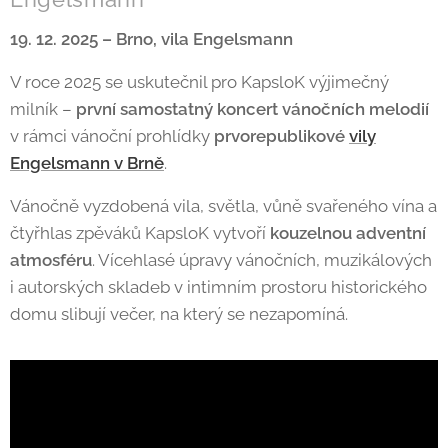
19. 12. 2025 – Brno, vila Engelsmann
V roce 2025 se uskutečnil pro KapsloK výjimečný
milník –
první samostatný koncert vánočních melodií
v rámci vánoční prohlídky
prvorepublikové
vily
Engelsmann v Brně
.
Vánočně vyzdobená vila, světla, vůně svařeného vína a
čtyřhlas zpěváků KapsloK vytvoří
kouzelnou adventní
atmosféru
. Vícehlasé úpravy vánočních, muzikálových
i autorských skladeb v intimním prostoru historického
domu slibují večer, na který se nezapomíná.