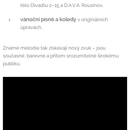
tělo Divadlu 2–15 a D.A.V.A. Rousínov,
vánoční písně a koledy
v originálních
úpravách,
Známé melodie tak získávají nový zvuk – jsou
současné, barevné a přitom srozumitelné širokému
publiku.