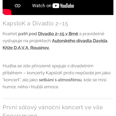
KapsloK a Divadlo 2–15
Kvartet
patří pod
Divadlo 2–15 v Brně
a pravidelně
vystupuje na projektech
A
utorského divadla Davida
Kříže D.A.V.A. Rousínov.
Hudba se zde přirozeně spojuje s divadelním
příběhem – koncerty KapsloK proto nepůsobí jen jako
"koncert", ale jako
setkání s atmosférou
, kde se mísí
humor, něha i hlubší emoce.
První sólový vánoční koncert ve vile
Engelsmann