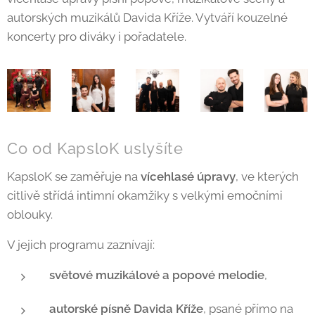
autorských muzikálů Davida Kříže. Vytváří kouzelné
koncerty pro diváky i pořadatele.
Co od KapsloK uslyšíte
KapsloK se zaměřuje na
vícehlasé úpravy
, ve kterých
citlivě střídá intimní okamžiky s velkými emočními
oblouky.
V jejich programu zaznívají:
světové muzikálové a popové melodie
,
autorské písně Davida Kříže
, psané přímo na